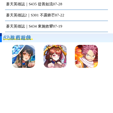
蒼天英雄誌｜S435 從善如流07-28
蒼天英雄誌2｜S301 不露鋒芒07-22
蒼天英雄誌｜S434 東施效顰07-19
蒼天英雄誌2
【2020三國RPG王者】英雄天命，天下歸一！群雄割據的亂
世、承襲天意的「天命之人」，一念之間便足以撼動時局！