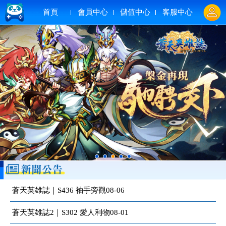
首頁
會員中心
儲值中心
客服中心
蒼天英雄誌｜S436 袖手旁觀08-06
蒼天英雄誌2｜S302 愛人利物08-01