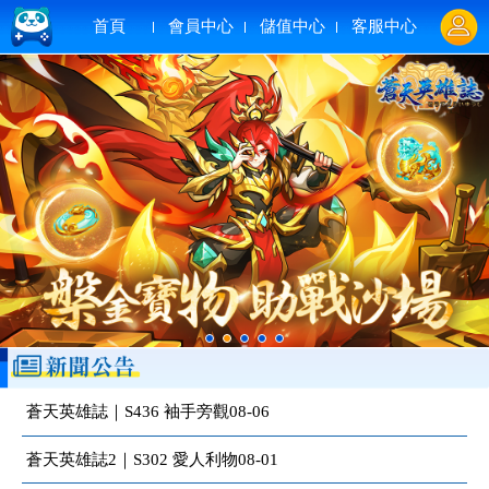
首頁
會員中心
儲值中心
客服中心
蒼天英雄誌｜S436 袖手旁觀08-06
蒼天英雄誌2｜S302 愛人利物08-01