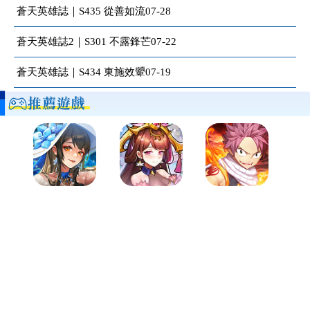
蒼天英雄誌｜S435 從善如流07-28
蒼天英雄誌2｜S301 不露鋒芒07-22
蒼天英雄誌｜S434 東施效顰07-19
蒼天英雄誌2
【2020三國RPG王者】英雄天命，天下歸一！群雄割據的亂
世、承襲天意的「天命之人」，一念之間便足以撼動時局！